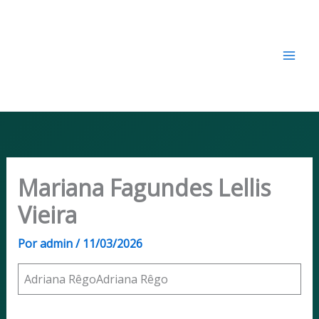
Ir
CENAPRET - Centro
para
Nacional para a Prevenção e
o
Resolução de Conflitos
conteúdo
Tributários​
Mariana Fagundes Lellis
Vieira
Por
admin
/
11/03/2026
Adriana RêgoAdriana Rêgo