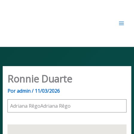
Ir
CENAPRET - Centro
para
Nacional para a Prevenção e
o
Resolução de Conflitos
conteúdo
Tributários​
Ronnie Duarte
Por
admin
/
11/03/2026
Adriana RêgoAdriana Rêgo