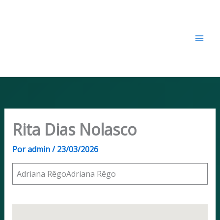
Ir
CENAPRET - Centro
para
Nacional para a Prevenção e
o
Resolução de Conflitos
conteúdo
Tributários​
Rita Dias Nolasco
Por
admin
/
23/03/2026
Adriana RêgoAdriana Rêgo